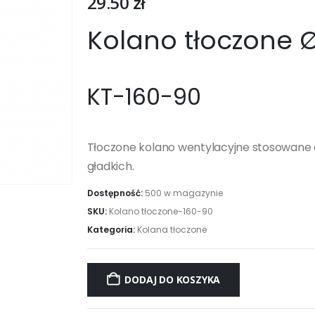
29.50
zł
Kolano tłoczone 
KT-160-90
Tłoczone kolano wentylacyjne stosowane 
gładkich.
Dostępność:
500 w magazynie
SKU:
Kolano tłoczone-160-90
Kategoria:
Kolana tłoczone
DODAJ DO KOSZYKA