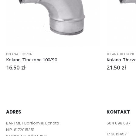
KOLANA TŁOCZONE
KOLANA TŁOCZONE
Kolano Tłoczone 100/90
Kolano Tłocz
16.50
zł
21.50
zł
ADRES
KONTAKT
BARTMET Bartłomiej Lichota
604 698 687
NIP: 8172015351
17 5815457