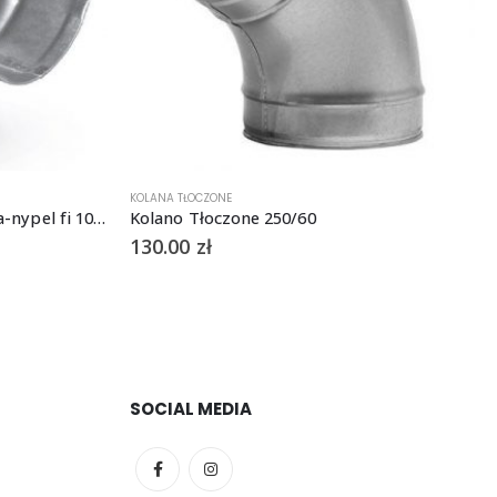
KOLANA TŁOCZONE
Kolano tłoczone, krótkie, mufa-nypel fi 100mm, 90st.
Kolano Tłoczone 250/60
130.00
zł
SOCIAL MEDIA