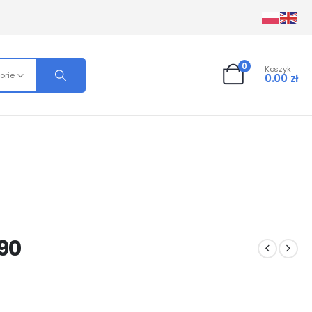
0
Koszyk
orie
0.00
zł
90