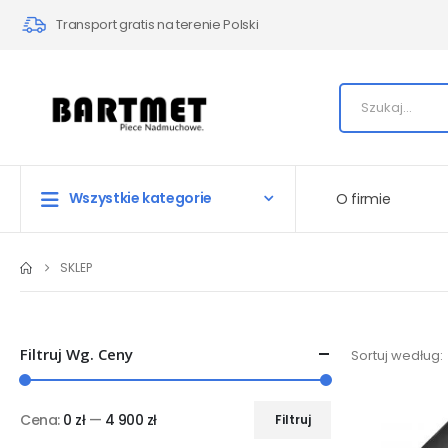
Transport gratis na terenie Polski
Wszystkie kategorie
O firmie
SKLEP
Filtruj Wg. Ceny
Sortuj według:
Cena:
0 zł
—
4 900 zł
Filtruj
Cena
Cena