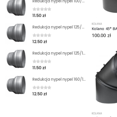
wynosiła:
wynosi:
Redukcja nypel nypel 100/80
3
3
299.00 zł.
199.00 zł.
11.50
zł
0
out of 5
KOLANA
Redukcja nypel nypel 125/80
Kolano 45° 
100.00
zł
12.50
zł
0
out of 5
Redukcja nypel nypel 125/100
11.50
zł
0
out of 5
Redukcja nypel nypel 160/100
12.50
zł
0
out of 5
KOLANA