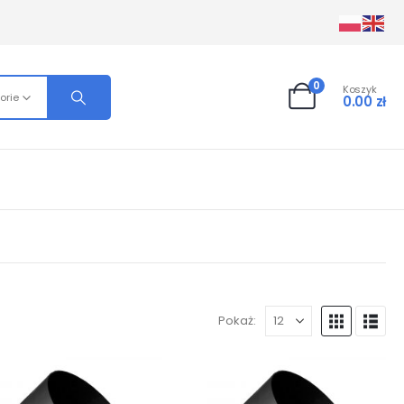
0
Koszyk
orie
0.00
zł
Pokaż: