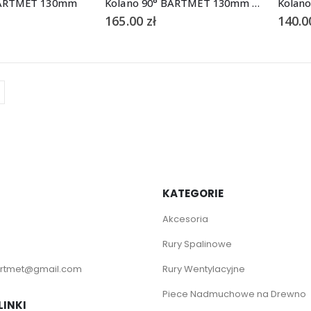
BARTMET 130mm
Kolano 90° BARTMET 130mm z szybrem
Kolan
165.00
zł
140.
KATEGORIE
Akcesoria
Rury Spalinowe
rtmet@gmail.com
Rury Wentylacyjne
Piece Nadmuchowe na Drewno
LINKI