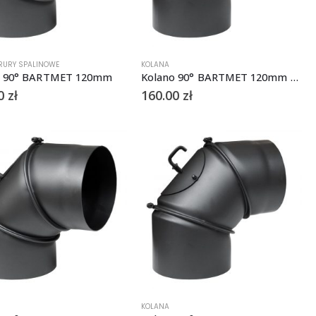
RURY SPALINOWE
KOLANA
o 90° BARTMET 120mm
Kolano 90° BARTMET 120mm z szybrem
00
zł
160.00
zł
KOLANA