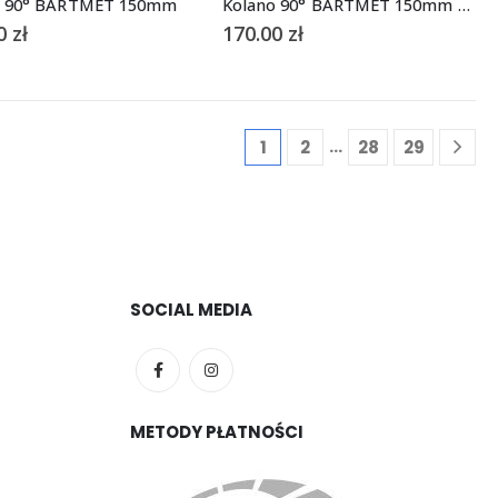
o 90° BARTMET 150mm
Kolano 90° BARTMET 150mm z szybrem
00
zł
170.00
zł
…
1
2
28
29
SOCIAL MEDIA
METODY PŁATNOŚCI