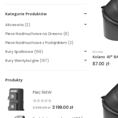
min
max
Kategorie Produktów
Akcesoria
(2)
Piece Nadmuchowe na Drewno
(8)
Piece Nadmuchowe z Podajnikiem
(2)
Rury Spalinowe
(159)
KOLANA
Kolano 45° 
Rury Wentylacyjne
(167)
87.00
zł
Produkty
Piec 14KW
Pierwotna
Aktualna
3 199.00
zł
0
out of 5
3 299.00
zł
cena
cena