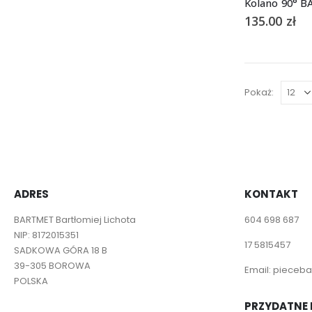
Kolano 90° 
135.00
zł
Pokaż:
ADRES
KONTAKT
BARTMET Bartłomiej Lichota
604 698 687
NIP: 8172015351
17 5815457
SADKOWA GÓRA 18 B
39-305 BOROWA
Email:
pieceba
POLSKA
PRZYDATNE 