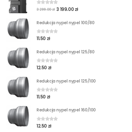
Pierwotna
Aktualna
3 199.00
zł
0
out of 5
3 299.00
zł
cena
cena
wynosiła:
wynosi:
Redukcja nypel nypel 100/80
3
3
299.00 zł.
199.00 zł.
11.50
zł
0
out of 5
Redukcja nypel nypel 125/80
12.50
zł
0
out of 5
Redukcja nypel nypel 125/100
11.50
zł
0
out of 5
Redukcja nypel nypel 160/100
12.50
zł
0
out of 5