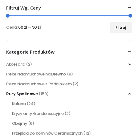
Filtruj Wg. Ceny
Cena:
60 zł
—
90 zł
Filtruj
Cena
Cena
min
max
Kategorie Produktów
Akcesoria
(2)
Piece Nadmuchowe na Drewno
(8)
Piece Nadmuchowe z Podajnikiem
(2)
Rury Spalinowe
(159)
Kolana
(24)
Kryzy anty-kondensacyjne
(2)
Obejmy
(6)
Przejścia Do Kominów Ceramicznych
(12)