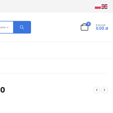
0
Koszyk
orie
0.00
zł
30