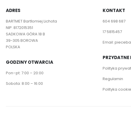
ADRES
KONTAKT
BARTMET Bartłomiej Lichota
604 698 687
NIP: 8172015351
17 5815457
SADKOWA GÓRA 18 B
39-305 BOROWA
Email:
pieceba
POLSKA
PRZYDATNE 
GODZINY OTWARCIA
Polityka prywa
Pon–pt: 7:00 – 20:00
Regulamin
Sobota: 8:00 – 16:00
Polityka cooki