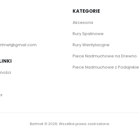
KATEGORIE
Akcesoria
Rury Spalinowe
rtmet@gmail.com
Rury Wentylacyjne
Piece Nadmuchowe na Drewno
LINKI
Piece Nadmuchowe z Podajniki
tności
es
Bartmet ©
2026. Wszelkie prawa zastrzeżone.