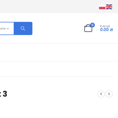
0
Koszyk
orie
0.00
zł
 3