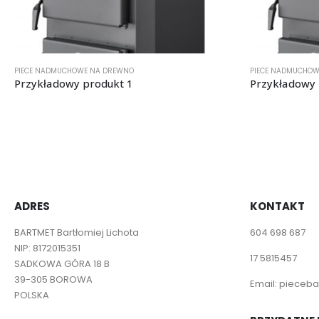
PIECE NADMUCHOWE NA DREWNO
PIECE NADMUCHOW
Przykładowy produkt 1
Przykładowy 
ADRES
KONTAKT
BARTMET Bartłomiej Lichota
604 698 687
NIP: 8172015351
17 5815457
SADKOWA GÓRA 18 B
39-305 BOROWA
Email:
pieceba
POLSKA