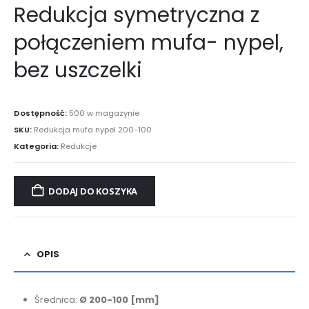
Redukcja symetryczna z
połączeniem mufa- nypel,
bez uszczelki
Dostępność:
500 w magazynie
SKU:
Redukcja mufa nypel 200-100
Kategoria:
Redukcje
DODAJ DO KOSZYKA
OPIS
Średnica:
Ø 200-100
[mm]