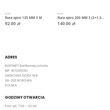
RURY
RURY
Rura spiro 125 MM 3 M
Rura spiro 200 MM 3 (2×1,5) M
92.00
zł
140.00
zł
ADRES
BARTMET Bartłomiej Lichota
NIP: 8172015351
SADKOWA GÓRA 18 B
39-305 BOROWA
POLSKA
GODZINY OTWARCIA
Pon–pt: 7:00 – 20:00