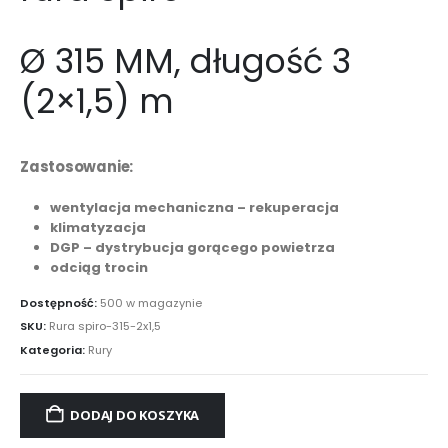
Ø 315 MM, długość 3
(2×1,5) m
Zastosowanie:
wentylacja mechaniczna – rekuperacja
klimatyzacja
DGP – dystrybucja gorącego powietrza
odciąg trocin
Dostępność:
500 w magazynie
SKU:
Rura spiro-315-2x1,5
Kategoria:
Rury
DODAJ DO KOSZYKA