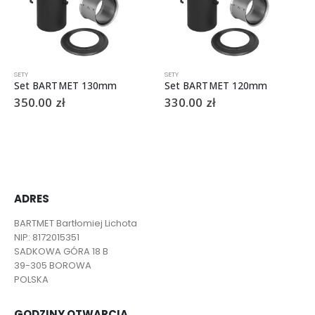
SETY
SETY
Set BARTMET 130mm
Set BARTMET 120mm
350.00
zł
330.00
zł
ADRES
BARTMET Bartłomiej Lichota
NIP: 8172015351
SADKOWA GÓRA 18 B
39-305 BOROWA
POLSKA
GODZINY OTWARCIA