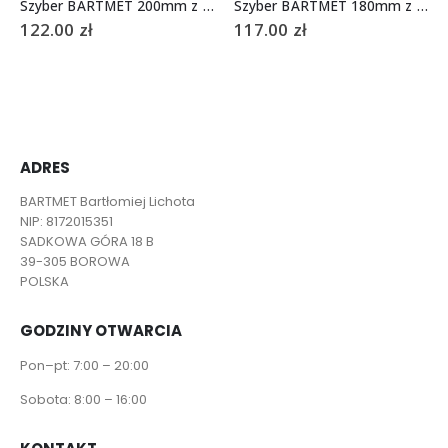
Szyber BARTMET 200mm z długą sztangą
Szyber BARTMET 180mm z długą sztangą
122.00
zł
117.00
zł
ADRES
BARTMET Bartłomiej Lichota
NIP: 8172015351
SADKOWA GÓRA 18 B
39-305 BOROWA
POLSKA
GODZINY OTWARCIA
Pon–pt: 7:00 – 20:00
Sobota: 8:00 – 16:00