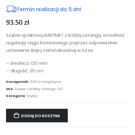
Termin realizacji do 5 dni
93.50
zł
Szyber spalinowy BARTMET z krótką sztangą. Umożliwia
regulację ciągu kominowego poprzez odpowiednie
ustawienie klapy zainstalowanej w rurze.
– średnica: 130 mm
– długość: 25 cm
Dostępność:
500 w magazynie
SKU:
Szyber z krótką sztangą-130
Kategoria:
Szybry
DODAJ DO KOSZYKA