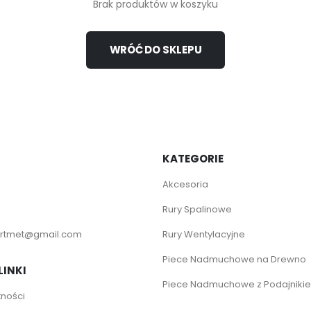
Brak produktów w koszyku
WRÓĆ DO SKLEPU
KATEGORIE
Akcesoria
Rury Spalinowe
rtmet@gmail.com
Rury Wentylacyjne
Piece Nadmuchowe na Drewno
LINKI
Piece Nadmuchowe z Podajniki
tności