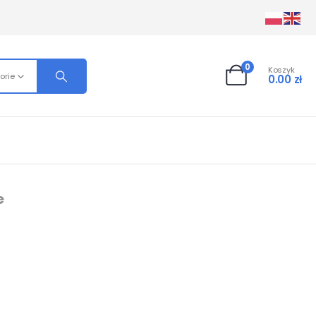
0
Koszyk
orie
0.00
zł
e