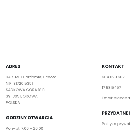
ADRES
KONTAKT
BARTMET Bartłomiej Lichota
604 698 687
NIP: 8172015351
17 5815457
SADKOWA GÓRA 18 B
39-305 BOROWA
Email:
pieceba
POLSKA
PRZYDATNE 
GODZINY OTWARCIA
Polityka prywa
Pon–pt: 7:00 – 20:00