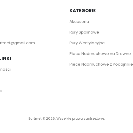
KATEGORIE
Akcesoria
Rury Spalinowe
rtmet@gmail.com
Rury Wentylacyjne
Piece Nadmuchowe na Drewno
LINKI
Piece Nadmuchowe z Podajniki
tności
es
Bartmet ©
2026. Wszelkie prawa zastrzeżone.