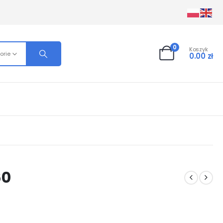
0
Koszyk
orie
0.00
zł
60