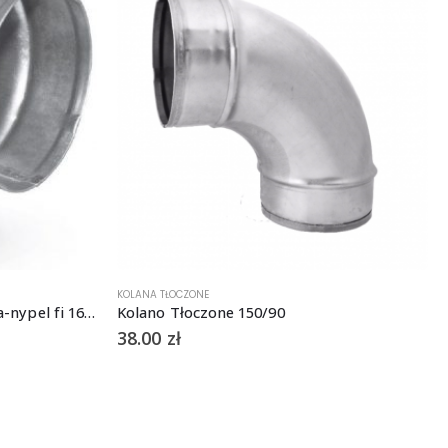
KOLANA TŁOCZONE
Kolano tłoczone, krótkie, mufa-nypel fi 160 mm, 90st.
Kolano Tłoczone 150/90
38.00
zł