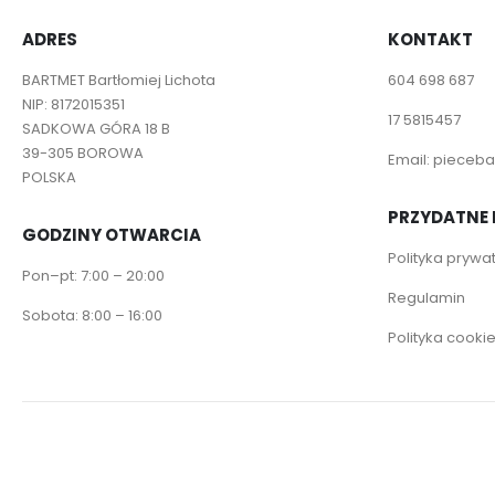
ADRES
KONTAKT
BARTMET Bartłomiej Lichota
604 698 687
NIP: 8172015351
17 5815457
SADKOWA GÓRA 18 B
39-305 BOROWA
Email:
pieceba
POLSKA
PRZYDATNE 
GODZINY OTWARCIA
Polityka prywa
Pon–pt: 7:00 – 20:00
Regulamin
Sobota: 8:00 – 16:00
Polityka cooki