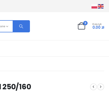
0
Koszyk
orie
0.00
zł
 250/160