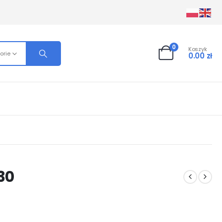
0
Koszyk
orie
0.00
zł
30