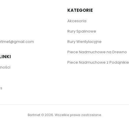
KATEGORIE
Akcesoria
Rury Spalinowe
rtmet@gmail.com
Rury Wentylacyjne
Piece Nadmuchowe na Drewno
LINKI
Piece Nadmuchowe z Podajniki
tności
es
Bartmet ©
2026. Wszelkie prawa zastrzeżone.