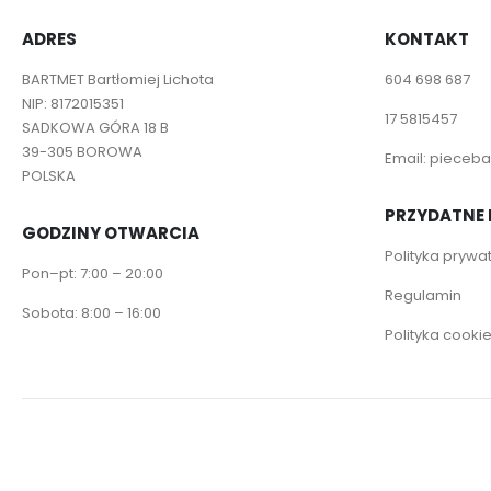
ADRES
KONTAKT
BARTMET Bartłomiej Lichota
604 698 687
NIP: 8172015351
17 5815457
SADKOWA GÓRA 18 B
39-305 BOROWA
Email:
pieceba
POLSKA
PRZYDATNE 
GODZINY OTWARCIA
Polityka prywa
Pon–pt: 7:00 – 20:00
Regulamin
Sobota: 8:00 – 16:00
Polityka cooki