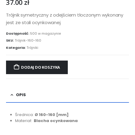
37.00
zł
Trójnik symetryczny z odejściem tłoczonym wykonany
jest ze stali ocynkowanej.
Dostępność:
500 w magazynie
SKU:
Trójnik-160-160
Kategoria:
Trójniki
DODAJ DO KOSZYKA
OPIS
Średnica:
Ø 160-160
[mm]
Materiał:
Blacha ocynkowana